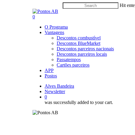
Skip
Hit ente
to
Close
main
Search
0
content
Menu
O Programa
Vantagens
Descontos combustível
Descontos BlueMarket
Descontos parceiros nacionais
Descontos parceiros locais
Passatempos
Cartões parceiros
APP
Postos
Alves Bandeira
Newsletter
0
was successfully added to your cart.